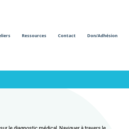
liers
Ressources
Contact
Don/Adhésion
ur le diagnostic médical. Naviguer à travers le